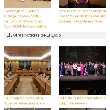
El concejal de Juventud
La Sala B del Auditorio acoge la
entrega los premios del I
presentación del libro ‘Más allá
Campeonato MurgiJoven
de ganar’ de Guillermo Pérez
Open 2024 de Speedcubing
Otras noticias de El Ejido
El Consejo Municipal de la
La I Gala de la DifCapacidad de
Mujer se reúne de cara a la
El Ejido reconoce a
celebración del 25N
asociaciones, usuarios y