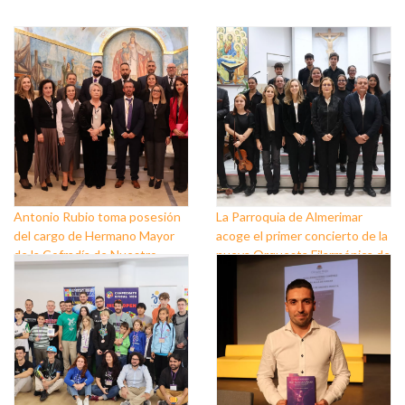
Antonio Rubio toma posesión
La Parroquia de Almerimar
del cargo de Hermano Mayor
acoge el primer concierto de la
de la Cofradía de Nuestro
nueva Orquesta Filarmónica de
Padre Jesús Nazareno y
El Ejido
Nuestra Señora de los Dolores
de Balerma