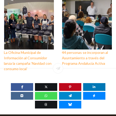
personas que trabajan a favor
de este colectivo
La Oficina Municipal de
44 personas se incorporan al
Información al Consumidor
Ayuntamiento a través del
lanza la campaña ‘Navidad con
Programa Andalucía Activa
consumo local’