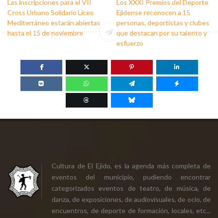
Las inscripciones para el VII
Los XXXI Premios del Deporte
Cross Urbano Solidario Liceo
Ejidense reconocen a 15
Mediterráneo estarán abiertas
personas, deportistas y clubes
hasta el 15 de noviembre
que destacan por su talento y
esfuerzo
Cultura de El Ejido, es la agenda más completa de
eventos del municipio, pudiendo encontrar
categorizados eventos de teatro, de música, de
danza, de exposiciones, de audiovisuales, de ocio, de
encuentros, de deporte de formación, locales, etc...