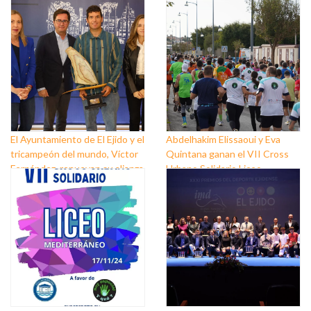
El Ayuntamiento de El Ejido y el
Abdelhakim Elissaoui y Eva
tricampeón del mundo, Víctor
Quintana ganan el VII Cross
Fernández, renuevan su alianza
Urbano Solidario Liceo
para seguir promocionando las
Mediterráneo
bondades del municipio por el
mundo