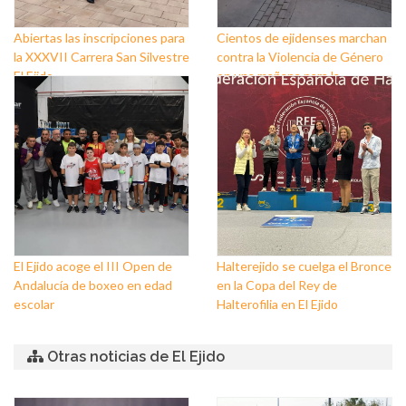
Abiertas las inscripciones para
Cientos de ejidenses marchan
la XXXVII Carrera San Silvestre
contra la Violencia de Género
El Ejido
en una mañana para la
reivindicación y la
concienciación
El Ejido acoge el III Open de
Halterejido se cuelga el Bronce
Andalucía de boxeo en edad
en la Copa del Rey de
escolar
Halterofilia en El Ejido
Otras noticias de El Ejido