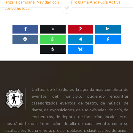
lanza la campaña ‘Navidad con
Programa Andalucía Activa
consumo local’
Cultura de El Ejido, es la agenda más completa de
eventos del municipio, pudiendo encontrar
categorizados eventos de teatro, de música, de
danza, de exposiciones, de audiovisuales, de ocio, de
encuentros, de deporte de formación, locales, etc...
mostrándote una información detalla de cada evento, como su
localización, fecha y hora, precio, población, clasificación, duración,