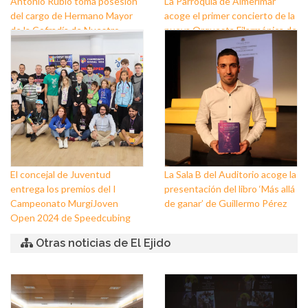
Antonio Rubio toma posesión
La Parroquia de Almerimar
del cargo de Hermano Mayor
acoge el primer concierto de la
de la Cofradía de Nuestro
nueva Orquesta Filarmónica de
Padre Jesús Nazareno y
El Ejido
Nuestra Señora de los Dolores
de Balerma
El concejal de Juventud
La Sala B del Auditorio acoge la
entrega los premios del I
presentación del libro ‘Más allá
Campeonato MurgiJoven
de ganar’ de Guillermo Pérez
Open 2024 de Speedcubing
Otras noticias de El Ejido