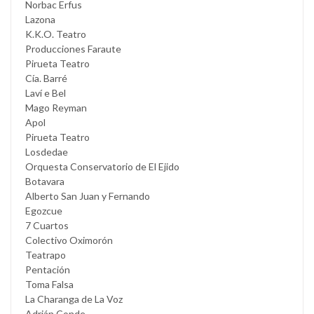
Norbac Erfus
Lazona
K.K.O. Teatro
Producciones Faraute
Pirueta Teatro
Cía. Barré
Laví e Bel
Mago Reyman
Apol
Pirueta Teatro
Losdedae
Orquesta Conservatorio de El Ejido
Botavara
Alberto San Juan y Fernando
Egozcue
7 Cuartos
Colectivo Oximorón
Teatrapo
Pentación
Toma Falsa
La Charanga de La Voz
Adrián Conde