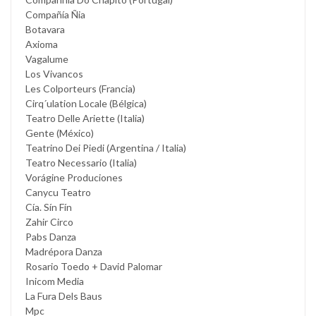
Compañía Ñia
Botavara
Axioma
Vagalume
Los Vivancos
Les Colporteurs (Francia)
Cirq´ulation Locale (Bélgica)
Teatro Delle Ariette (Italia)
Gente (México)
Teatrino Dei Piedi (Argentina / Italia)
Teatro Necessario (Italia)
Vorágine Produciones
Canycu Teatro
Cía. Sín Fín
Zahir Circo
Pabs Danza
Madrépora Danza
Rosario Toedo + David Palomar
Inicom Media
La Fura Dels Baus
Mpc