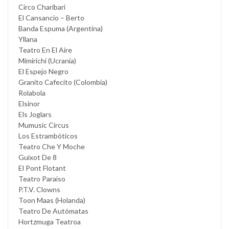
Circo Charibari
El Cansancio – Berto
Banda Espuma (Argentina)
Yllana
Teatro En El Aire
Mimirichi (Ucrania)
El Espejo Negro
Granito Cafecito (Colombia)
Rolabola
Elsinor
Els Joglars
Mumusic Circus
Los Estrambóticos
Teatro Che Y Moche
Guixot De 8
El Pont Flotant
Teatro Paraiso
P.T.V. Clowns
Toon Maas (Holanda)
Teatro De Autómatas
Hortzmuga Teatroa