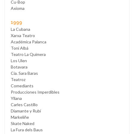
Cu-Bop
Axioma
1999
La Cubana
Xarxa Teatro
Académica Palanca
Toni Albá
Teatro La Quimera
Los Ulen
Botavara
Cía. Sara Baras
Teatroz
Comediants
Producciones Imperdibles
Yllana
Carles Castillo
Diamante y Rubí
Markeliñe
Skate Naked
La Fura dels Baus