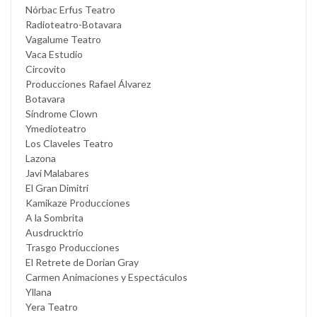
Nórbac Erfus Teatro
Radioteatro-Botavara
Vagalume Teatro
Vaca Estudio
Circovito
Producciones Rafael Álvarez
Botavara
Síndrome Clown
Ymedioteatro
Los Claveles Teatro
Lazona
Javi Malabares
El Gran Dimitri
Kamikaze Producciones
A la Sombrita
Ausdrucktrío
Trasgo Producciones
El Retrete de Dorian Gray
Carmen Animaciones y Espectáculos
Yllana
Yera Teatro