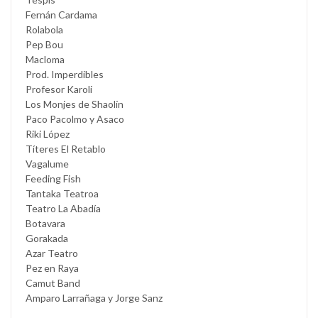
Fernán Cardama
Rolabola
Pep Bou
Macloma
Prod. Imperdibles
Profesor Karoli
Los Monjes de Shaolín
Paco Pacolmo y Asaco
Riki López
Títeres El Retablo
Vagalume
Feeding Fish
Tantaka Teatroa
Teatro La Abadía
Botavara
Gorakada
Azar Teatro
Pez en Raya
Camut Band
Amparo Larrañaga y Jorge Sanz