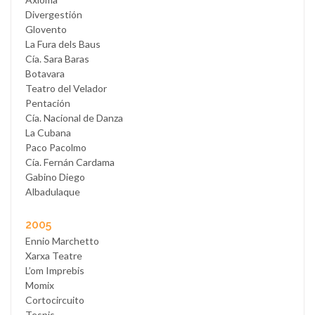
Divergestión
Glovento
La Fura dels Baus
Cía. Sara Baras
Botavara
Teatro del Velador
Pentación
Cía. Nacional de Danza
La Cubana
Paco Pacolmo
Cía. Fernán Cardama
Gabino Diego
Albadulaque
2005
Ennio Marchetto
Xarxa Teatre
L’om Imprebis
Momix
Cortocircuito
Tespis