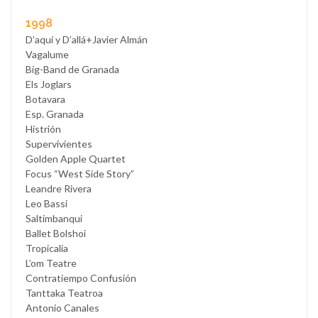
1998
D’aquí y D’allá+Javier Almán
Vagalume
Big-Band de Granada
Els Joglars
Botavara
Esp. Granada
Histrión
Supervivientes
Golden Apple Quartet
Focus “West Side Story”
Leandre Rivera
Leo Bassi
Saltimbanqui
Ballet Bolshoi
Tropicalia
L’om Teatre
Contratiempo Confusión
Tanttaka Teatroa
Antonio Canales