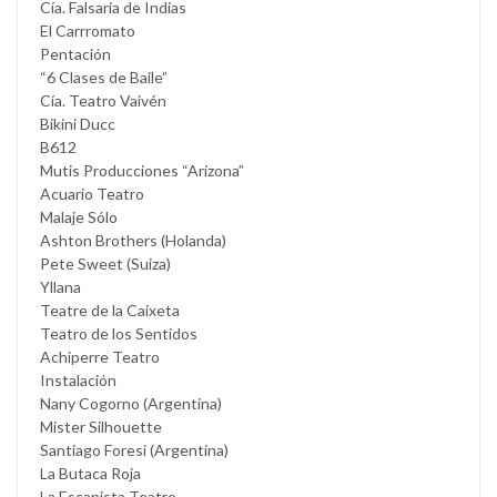
Cía. Falsaria de Indias
El Carrromato
Pentación
“6 Clases de Baile”
Cía. Teatro Vaivén
Bikini Ducc
B612
Mutis Producciones “Arizona”
Acuario Teatro
Malaje Sólo
Ashton Brothers (Holanda)
Pete Sweet (Suiza)
Yllana
Teatre de la Caixeta
Teatro de los Sentidos
Achiperre Teatro
Instalación
Nany Cogorno (Argentina)
Mister Silhouette
Santiago Foresi (Argentina)
La Butaca Roja
La Escapista Teatro