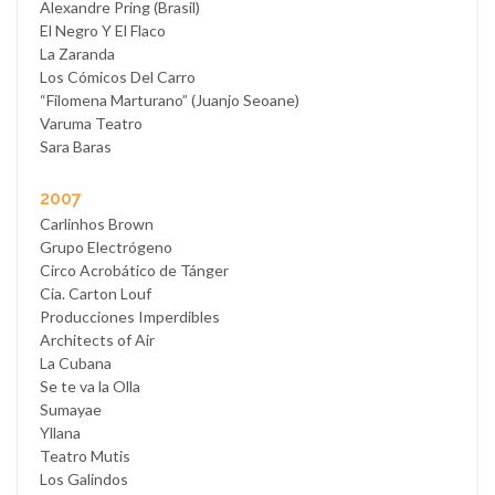
Alexandre Pring (Brasil)
El Negro Y El Flaco
La Zaranda
Los Cómicos Del Carro
“Filomena Marturano” (Juanjo Seoane)
Varuma Teatro
Sara Baras
2007
Carlinhos Brown
Grupo Electrógeno
Circo Acrobático de Tánger
Cia. Carton Louf
Producciones Imperdibles
Architects of Air
La Cubana
Se te va la Olla
Sumayae
Yllana
Teatro Mutis
Los Galindos