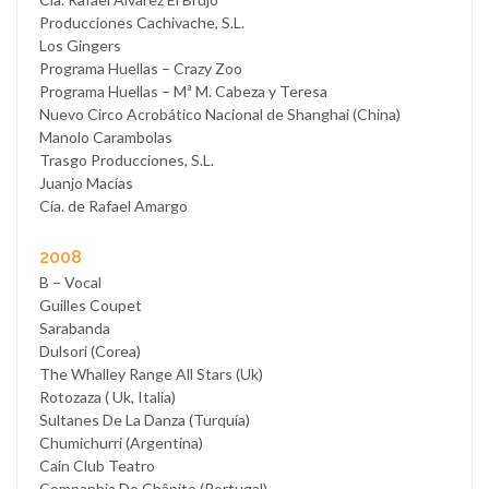
Producciones Cachivache, S.L.
Los Gingers
Programa Huellas – Crazy Zoo
Programa Huellas – Mª M. Cabeza y Teresa
Nuevo Circo Acrobático Nacional de Shanghai (China)
Manolo Carambolas
Trasgo Producciones, S.L.
Juanjo Macías
Cía. de Rafael Amargo
2008
B – Vocal
Guilles Coupet
Sarabanda
Dulsori (Corea)
The Whalley Range All Stars (Uk)
Rotozaza ( Uk, Italia)
Sultanes De La Danza (Turquía)
Chumichurri (Argentina)
Caín Club Teatro
Companhia Do Châpito (Portugal)