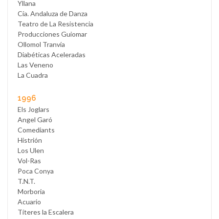
Yllana
Cía. Andaluza de Danza
Teatro de La Resistencia
Producciones Guiomar
Ollomol Tranvía
Diabéticas Aceleradas
Las Veneno
La Cuadra
1996
Els Joglars
Angel Garó
Comediants
Histrión
Los Ulen
Vol-Ras
Poca Conya
T.N.T.
Morboria
Acuario
Títeres la Escalera