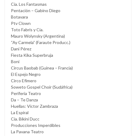
Cía. Los Fantasmas
Pentación – Gabino Diego
Botavara
Ptv Clown
Toto Fabris y Cía.
Mauro Wolynsky (Argentina)
“Ay Carmela” (Faraute Producc.)
Dani Pérez
Fiesta Kika Superbruja
Boni
Circus Baobab (Guinea – Francia)
El Espejo Negro
Circo Efímero
Soweto Gospel Choir (Sudáfrica)
Periferia Teatro
Da – Te Danza
Huellas: Víctor Zambraza
La Espiral
Cía. Bikini Ducc
Producciones Imperdibles
La Pavana Teatro