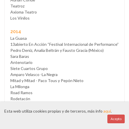
Teatroz
Axioma Teatro
Los Vinilos
2014
La Guasa
13abierto En Acción “Festival Internacional de Performance”
Pedro Deniz, Analía Beltrán y Fausto Gracia (México)
Sara Baras
Antenotario
Siete Cuartos Grupo
Amparo Velasco -La Negra
Mitad y Mitad - Paco Tous y Pepón Nieto
La Milonga
Road Ramos
Rodetacón
La Fura dels Baus – Dr. Flo
Teatro de Malta
Esta web utiliza cookies propias y de terceros, más info
aquí
.
100 Velas y un piano
Acepto
Concordia Ensemble
Rafael Lefar