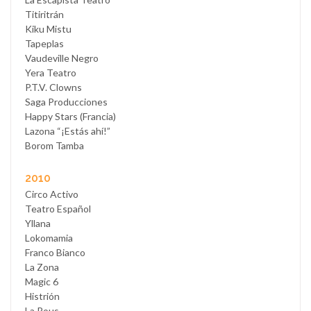
Titiritrán
Kiku Mistu
Tapeplas
Vaudeville Negro
Yera Teatro
P.T.V. Clowns
Saga Producciones
Happy Stars (Francia)
Lazona “¡Estás ahí!”
Borom Tamba
2010
Circo Activo
Teatro Español
Yllana
Lokomamia
Franco Bianco
La Zona
Magic 6
Histrión
La Rous