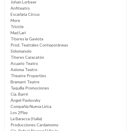
Johan Lorbeer
Anfiteatro
Escarlata Circus
More
Tricicle
Mad Lari
Títeres la Gaviota
Prod. Teatrales Conteporáneas
Sólomanolo
Títeres Caracatón
Acuario Teatro
Axioma Teatro
Theatre Properties
Bramant Teatre
Taquilla Promociones
Cía. Barré
Ángel Pavlovsky
Compañía Nueva Lírica
Los 2Play
La Baracca (Italia)
Producciones Cardamomo
Cía. Rafael Álvarez El Brujo