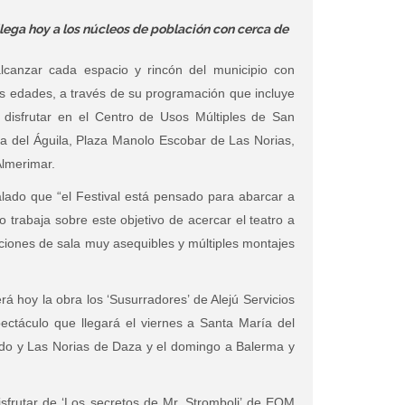
o llega hoy a los núcleos de población con cerca de
alcanzar cada espacio y rincón del municipio con
las edades, a través de su programación que incluye
disfrutar en el Centro de Usos Múltiples de San
a del Águila, Plaza Manolo Escobar de Las Norias,
Almerimar.
lado que “el Festival está pensado para abarcar a
o trabaja sobre este objetivo de acercar el teatro a
ciones de sala muy asequibles y múltiples montajes
á hoy la obra los ‘Susurradores’ de Alejú Servicios
pectáculo que llegará el viernes a Santa María del
jido y Las Norias de Daza y el domingo a Balerma y
sfrutar de ‘Los secretos de Mr. Stromboli’ de EQM