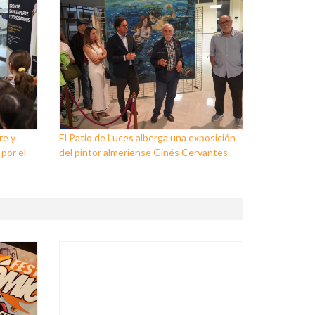
re y
El Patio de Luces alberga una exposición
 por el
del pintor almeriense Ginés Cervantes