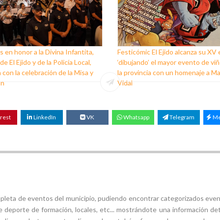
s en honor a la Divina Infantita,
Festicómic El Ejido alcanza su XV 
e El Ejido y de la Policía Local,
‘dibujando’ el mayor evento de vi
 con la celebración de la Misa y
la provincia con un homenaje a M
ón
Vidal
rest
LinkedIn
VK
Whatsapp
Telegram
Me
mpleta de eventos del municipio, pudiendo encontrar categorizados even
e deporte de formación, locales, etc... mostrándote una información det