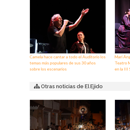
Camela hace cantar a todo el Auditorio los
Mari Áng
temas más populares de sus 30 años
Teatro M
sobre los escenarios
en la II
Otras noticias de El Ejido