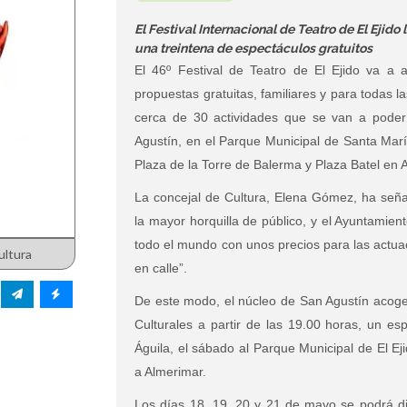
El Festival Internacional de Teatro de El Ejid
una treintena de espectáculos gratuitos
El 46º Festival de Teatro de El Ejido va a 
propuestas gratuitas, familiares y para todas 
cerca de 30 actividades que se van a poder 
Agustín, en el Parque Municipal de Santa Marí
Plaza de la Torre de Balerma y Plaza Batel en 
La concejal de Cultura, Elena Gómez, ha seña
la mayor horquilla de público, y el Ayuntamient
todo el mundo con unos precios para las actua
ultura
en calle”.
De este modo, el núcleo de San Agustín acoger
Culturales a partir de las 19.00 horas, un es
Águila, el sábado al Parque Municipal de El E
a Almerimar.
Los días 18, 19, 20 y 21 de mayo se podrá di