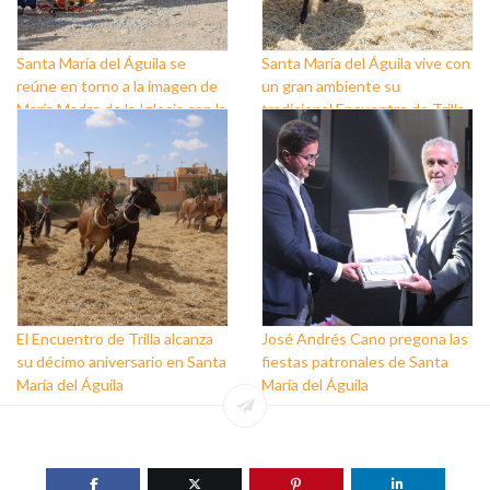
Santa María del Águila se
Santa María del Águila vive con
reúne en torno a la imagen de
un gran ambiente su
María Madre de la Iglesia con la
tradicional Encuentro de Trilla,
celebración de su tradicional
que ha alcanzado la undécima
Romería
edición
El Encuentro de Trilla alcanza
José Andrés Cano pregona las
su décimo aniversario en Santa
fiestas patronales de Santa
María del Águila
María del Águila