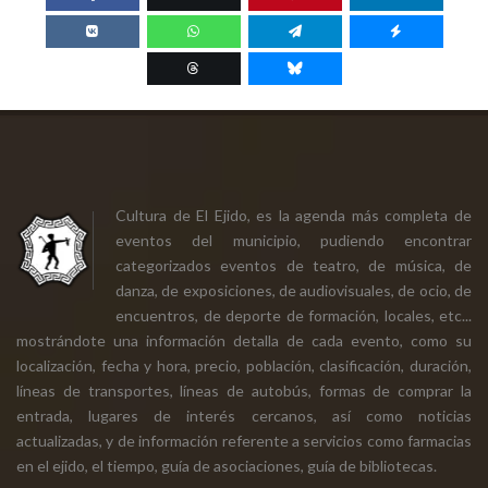
Cultura de El Ejido, es la agenda más completa de
eventos del municipio, pudiendo encontrar
categorizados eventos de teatro, de música, de
danza, de exposiciones, de audiovisuales, de ocio, de
encuentros, de deporte de formación, locales, etc...
mostrándote una información detalla de cada evento, como su
localización, fecha y hora, precio, población, clasificación, duración,
líneas de transportes, líneas de autobús, formas de comprar la
entrada, lugares de interés cercanos, así como noticias
actualizadas, y de información referente a servicios como farmacias
en el ejido, el tiempo, guía de asociaciones, guía de bibliotecas.