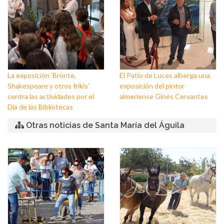
La exposición ‘Brönte,
El Patio de Luces alberga una
Shakespeare y otros frikis’
exposición del pintor
centra las actividades por el
almeriense Ginés Cervantes
Día de las Bibliotecas
Otras noticias de Santa María del Águila