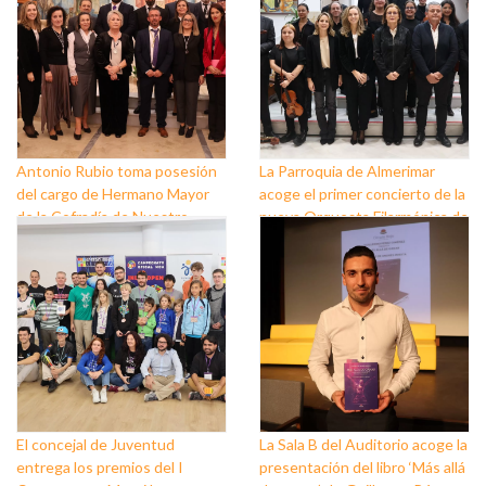
Antonio Rubio toma posesión
La Parroquia de Almerimar
del cargo de Hermano Mayor
acoge el primer concierto de la
de la Cofradía de Nuestro
nueva Orquesta Filarmónica de
Padre Jesús Nazareno y
El Ejido
Nuestra Señora de los Dolores
de Balerma
El concejal de Juventud
La Sala B del Auditorio acoge la
entrega los premios del I
presentación del libro ‘Más allá