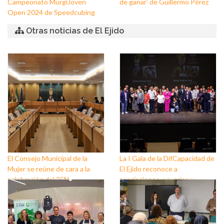
Campeonato MurgiJoven
de ganar’ de Guillermo Pérez
Open 2024 de Speedcubing
Otras noticias de El Ejido
El Consejo Municipal de la
La I Gala de la DifCapacidad de
Mujer se reúne de cara a la
El Ejido reconoce a
celebración del 25N
asociaciones, usuarios y
personas que trabajan a favor
de este colectivo