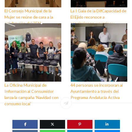
El Consejo Municipal de la
La I Gala de la DifCapacidad de
Mujer se reúne de cara a la
El Ejido reconoce a
celebración del 25N
asociaciones, usuarios y
personas que trabajan a favor
de este colectivo
La Oficina Municipal de
44 personas se incorporan al
Información al Consumidor
Ayuntamiento a través del
lanza la campaña ‘Navidad con
Programa Andalucía Activa
consumo local’