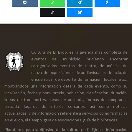
Cultura de El Ejido, es la agenda más completa de
eventos del municipio, pudiendo encontrar
categorizados eventos de teatro, de música, de
danza, de exposiciones, de audiovisuales, de ocio, de
encuentros, de deporte de formación, locales, etc...
mostrándote una información detalla de cada evento, como su
localización, fecha y hora, precio, población, clasificación, duración,
líneas de transportes, líneas de autobús, formas de comprar la
entrada, lugares de interés cercanos, así como noticias
actualizadas, y de información referente a servicios como farmacias
en el ejido, el tiempo, guía de asociaciones, guía de bibliotecas.
Plataforma para la difusión de la cultura de El Ejido e información