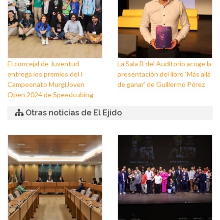
El concejal de Juventud
La Sala B del Auditorio acoge la
entrega los premios del I
presentación del libro ‘Más allá
Campeonato MurgiJoven
de ganar’ de Guillermo Pérez
Open 2024 de Speedcubing
Otras noticias de El Ejido