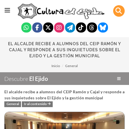
EL ALCALDE RECIBE A ALUMNOS DEL CEIP RAMÓN Y
CAJAL Y RESPONDE A SUS INQUIETUDES SOBRE EL
EJIDO Y LA GESTIÓN MUNICIPAL
Inicio
General
Descubre
El Ejido
El alcalde recibe a alumnos del CEIP Ramón y Cajal y responde a
sus inquietudes sobre El Ejido y la gestión municipal
General
Ir al contenido