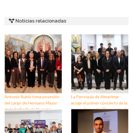
Noticias relacionadas
Antonio Rubio toma posesión
La Parroquia de Almerimar
del cargo de Hermano Mayor
acoge el primer concierto de la
de la Cofradía de Nuestro
nueva Orquesta Filarmónica de
Padre Jesús Nazareno y
El Ejido
Nuestra Señora de los Dolores
de Balerma