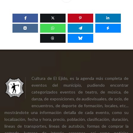
Cultura de El Ejido, es la agenda más completa de
eventos del municipio, pudiendo encontrar
categorizados eventos de teatro, de música, de
danza, de exposiciones, de audiovisuales, de ocio, de
encuentros, de deporte de formación, locales, etc...
mostrándote una información detalla de cada evento, como su
localización, fecha y hora, precio, población, clasificación, duración,
líneas de transportes, líneas de autobús, formas de comprar la
entrada, lugares de interés cercanos, así como noticias