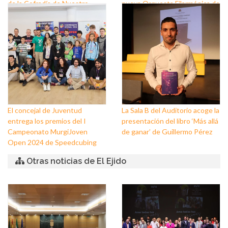
de la Cofradía de Nuestro
nueva Orquesta Filarmónica de
Padre Jesús Nazareno y
El Ejido
Nuestra Señora de los Dolores
de Balerma
El concejal de Juventud
La Sala B del Auditorio acoge la
entrega los premios del I
presentación del libro ‘Más allá
Campeonato MurgiJoven
de ganar’ de Guillermo Pérez
Open 2024 de Speedcubing
Otras noticias de El Ejido