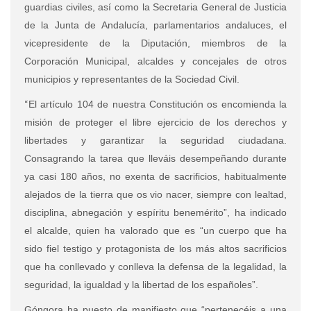
guardias civiles, así como la Secretaria General de Justicia
de la Junta de Andalucía, parlamentarios andaluces, el
vicepresidente de la Diputación, miembros de la
Corporación Municipal, alcaldes y concejales de otros
municipios y representantes de la Sociedad Civil.
“
El artículo 104 de nuestra Constitución os encomienda la
misión
de proteger el libre ejercicio de los derechos y
libertades y garantizar la seguridad ciudadana.
Consagrando la tarea que lleváis desempeñando durante
ya casi 180 años, no exenta de sacrificios, habitualmente
alejados de la tierra que os vio nacer, siempre con lealtad,
disciplina, abnegaci
ó
n y esp
íritu benem
é
rito”, ha indicado
el alcalde, quien ha valorado que es “
un cuerpo que ha
sido
fiel testigo y protagonista de los más altos sacrificios
que ha conllevado y conlleva la defensa de la legalidad, la
seguridad, la igualdad y la libertad de los españoles”
.
Góngora ha puesto de manifiesto que “
pertenec
é
is a una