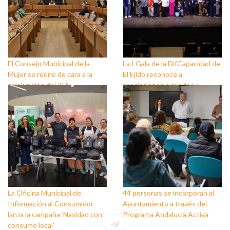
El Consejo Municipal de la
La I Gala de la DifCapacidad de
Mujer se reúne de cara a la
El Ejido reconoce a
celebración del 25N
asociaciones, usuarios y
personas que trabajan a favor
de este colectivo
La Oficina Municipal de
44 personas se incorporan al
Información al Consumidor
Ayuntamiento a través del
lanza la campaña ‘Navidad con
Programa Andalucía Activa
consumo local’