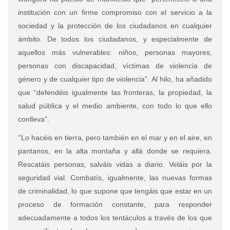
instituci
ó
n con un firme compromiso con el servicio a la
sociedad y la protecci
ó
n de los ciudadanos en cualquier
á
mbito. De todos los ciudadanos, y especialmente de
aquellos m
á
s vulnerables: niños, personas mayores,
personas con discapacidad, v
í
ctimas de violencia de
g
é
nero y de cualquier tipo de violencia”. Al hilo, ha añadido
que
“defend
é
is igualmente las fronteras, la propiedad, la
salud p
ú
blica y el medio ambiente, con todo lo que ello
conlleva”.
“
Lo hac
é
is en tierra, pero tambi
é
n en el mar y en el aire, en
pantanos, en la alta montaña y allá donde se requiera
.
Rescat
á
is personas, salv
á
is vidas a diario. Vel
á
is por la
seguridad vial. Combat
í
s, igualmente, las nuevas formas
de criminalidad, lo que supone que teng
á
is que estar en un
proceso de formaci
ó
n constante, para responder
adecuadamente a todos los tent
á
culos a trav
é
s de los que