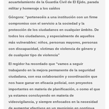
acuartelamiento de la Guardia Civil de El Ejido, parada
militar y homenaje a los caídos
Góngora: “
pertenec
é
is a una instituci
ó
n con un firme
compromiso con el servicio a la sociedad y la
protecci
ó
n de los ciudadanos en cualquier
á
mbito. De
todos los ciudadanos, y especialmente de aquellos
m
á
s vulnerables: niños, personas mayores, personas
con discapacidad, v
í
ctimas de violencia de g
é
nero y
de cualquier tipo de violencia”
El regidor ha recordado que “
vamos a seguir
trabajando en la mejora permanente de la seguridad
ciudadana, con esa colaboración y coordinación que
nos hace ganar en eficacia policial, con proyectos
importantes en materia de planificación, o como el que
ya estamos concluyendo en materia de
videovigilancia, y siempre enfocados en la necesidad
de aumentar efectivos en un municipio en continua