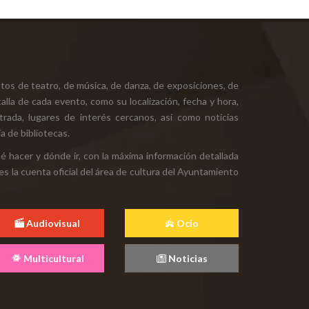
tos de teatro, de música, de danza, de exposiciones, de
alla de cada evento, como su localización, fecha y hora,
ntrada, lugares de interés cercanos, así como noticias
a de bibliotecas.
ué hacer y dónde ir, con la máxima información detallada
es la cuenta oficial del área de cultura del Ayuntamiento
Audiovisual
Ocio
Multicultural
Noticias