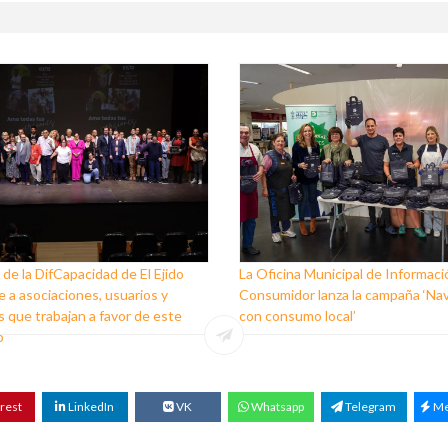
 de la DifCapacidad de El Ejido
La Oficina Municipal de Informaci
 a asociaciones, usuarios y
Consumidor lanza la campaña ‘Na
 que trabajan a favor de este
con consumo local’
o
rest
LinkedIn
VK
Whatsapp
Telegram
Me