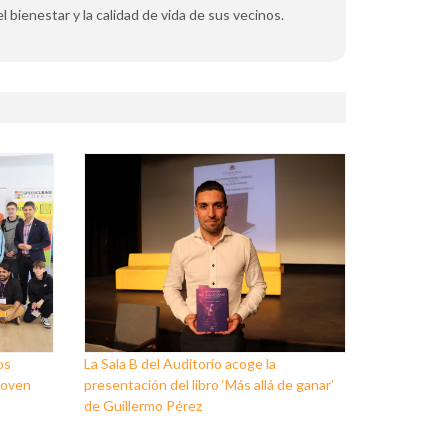
l bienestar y la calidad de vida de sus vecinos.
os
La Sala B del Auditorio acoge la
Joven
presentación del libro ‘Más allá de ganar’
de Guillermo Pérez