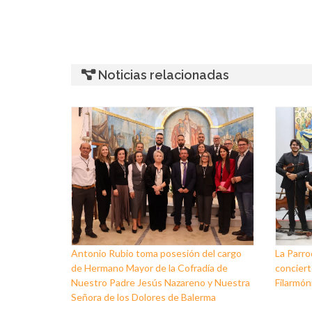
Noticias relacionadas
Antonio Rubio toma posesión del cargo
La Parro
de Hermano Mayor de la Cofradía de
conciert
Nuestro Padre Jesús Nazareno y Nuestra
Filarmóni
Señora de los Dolores de Balerma