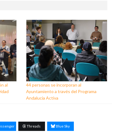
ón al
44 personas se incorporan al
vidad
Ayuntamiento a través del Programa
Andalucía Activa
ssenger
Threads
Blue Sky