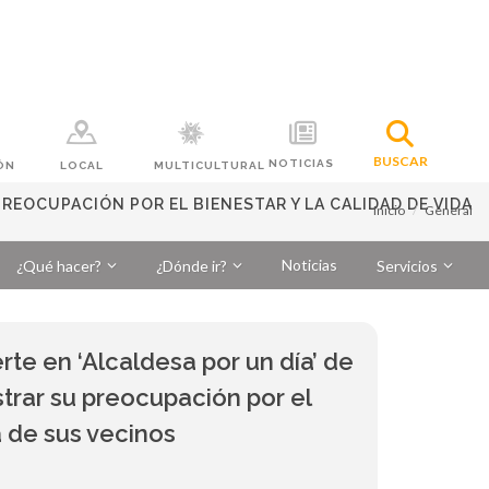
BUSCAR
NOTICIAS
ÓN
LOCAL
MULTICULTURAL
PREOCUPACIÓN POR EL BIENESTAR Y LA CALIDAD DE VIDA
Inicio
General
Noticias
¿Qué hacer?
¿Dónde ir?
Servicios
erte en ‘Alcaldesa por un día’ de
strar su preocupación por el
a de sus vecinos