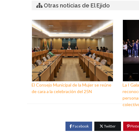
Otras noticias de El Ejido
El Consejo Municipal de la Mujer se reúne
La I Gala
de cara a la celebración del 25N
reconoce
personas
colectiv
Facebook
Twitter
Pinte