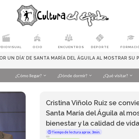
UDIOVISUAL
OCIO
ENCUENTROS
DEPORTE
FORMACI
OR UN DÍA’ DE SANTA MARÍA DEL ÁGUILA AL MOSTRAR SU 
¿Cómo llegar?
¿Dónde dormir?
¿Qué visitar?
Cristina Viñolo Ruiz se convi
Santa María del Águila al mo
bienestar y la calidad de vid
Tiempo de lectura aprox. 3min.