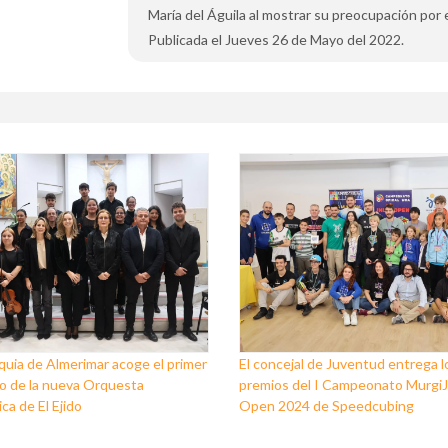
María del Águila al mostrar su preocupación por e
Publicada el Jueves 26 de Mayo del 2022.
quia de Almerimar acoge el primer
El concejal de Juventud entrega l
o de la nueva Orquesta
premios del I Campeonato Murgi
ca de El Ejido
Open 2024 de Speedcubing