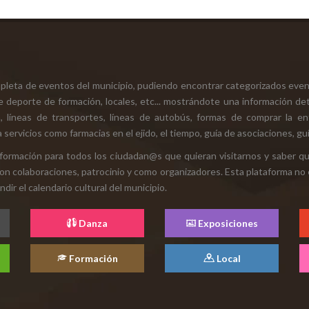
mpleta de eventos del municipio, pudiendo encontrar categorizados even
e deporte de formación, locales, etc... mostrándote una información det
ión, líneas de transportes, líneas de autobús, formas de comprar la e
 servicios como farmacias en el ejido, el tiempo, guía de asociaciones, guí
 información para todos los ciudadan@s que quieran visitarnos y saber q
con colaboraciones, patrocinio y como organizadores. Esta plataforma no 
ir el calendario cultural del municipio.
Danza
Exposiciones
Formación
Local