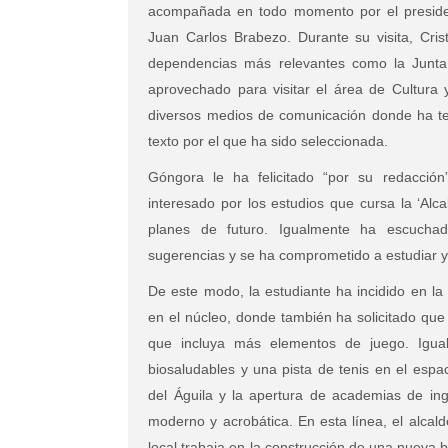
acompañada en todo momento por el presiden
Juan Carlos Brabezo. Durante su visita, Cris
dependencias más relevantes como la Junta
aprovechado para visitar el área de Cultura 
diversos medios de comunicación donde ha ten
texto por el que ha sido seleccionada.
Góngora le ha felicitado “por su redacción
interesado por los estudios que cursa la ‘Alc
planes de futuro. Igualmente ha escucha
sugerencias y se ha comprometido a estudiar y 
De este modo, la estudiante ha incidido en la
en el núcleo, donde también ha solicitado que 
que incluya más elementos de juego. Igua
biosaludables y una pista de tenis en el esp
del Águila y la apertura de academias de ingl
moderno y acrobática. En esta línea, el alcal
local trabaja en la construcción de una nueva b