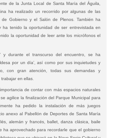
te de la Junta Local de Santa María del Águila,
tina ha realizado un recorrido por algunas de las
 de Gobierno y el Salón de Plenos. También ha
y ha tenido la oportunidad de ser entrevistada en
ido la oportunidad de leer ante los micrófonos el
” y durante el transcurso del encuentro, se ha
aldesa por un día’, así como por sus inquietudes y
do, con gran atención, todas sus demandas y
trabajar en ellas.
 importancia de contar con más espacios naturales
se agilice la finalización del Parque Municipal para
lmente ha pedido la instalación de más juegos
acio anexo al Pabellón de Deportes de Santa María
és, alemán y francés, ballet, danza clásica, baile
de ha aprovechado para recordarle que el gobierno
iblioteca que se ubicará en la Nave Socio Cultural y