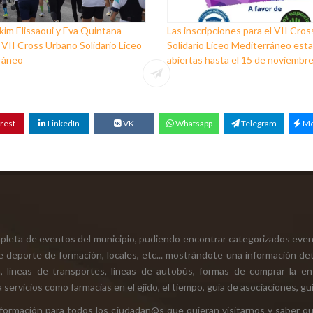
im Elissaoui y Eva Quintana
Las inscripciones para el VII Cro
 VII Cross Urbano Solidario Liceo
Solidario Liceo Mediterráneo est
ráneo
abiertas hasta el 15 de noviembr
rest
LinkedIn
VK
Whatsapp
Telegram
Me
mpleta de eventos del municipio, pudiendo encontrar categorizados even
e deporte de formación, locales, etc... mostrándote una información det
ión, líneas de transportes, líneas de autobús, formas de comprar la e
 servicios como farmacias en el ejido, el tiempo, guía de asociaciones, guí
 información para todos los ciudadan@s que quieran visitarnos y saber q