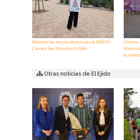
Abiertas las inscripciones para la XXXVII
Cientos 
Carrera San Silvestre El Ejido
Violenci
la reivin
Otras noticias de El Ejido