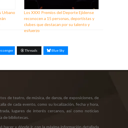
ss Urbano
Los XXXI Premios del Deporte Ejidense
arán
reconocen a 15 personas, deportistas y
e
clubes que destacan por su talento y
esfuerzo
ssenger
Threads
Blue Sky
tos de teatro, de música, de danza, de exposiciones, de
alla de cada evento, como su localización, fecha y hora,
ntrada, lugares de interés cercanos, así como noticias
a de bibliotecas.
ué hacer y dónde ir, con la máxima información detallada