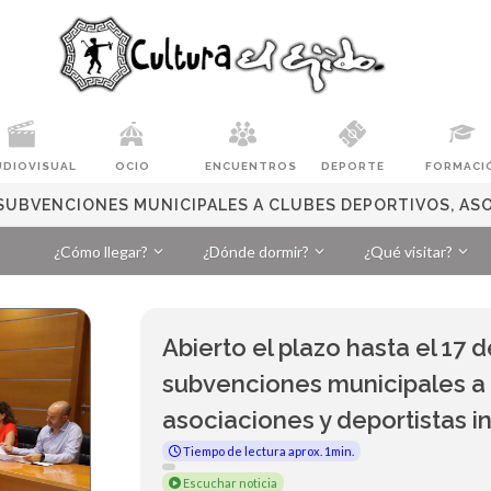
UDIOVISUAL
OCIO
ENCUENTROS
DEPORTE
FORMACI
S SUBVENCIONES MUNICIPALES A CLUBES DEPORTIVOS, AS
¿Cómo llegar?
¿Dónde dormir?
¿Qué visitar?
Abierto el plazo hasta el 17 
subvenciones municipales a 
asociaciones y deportistas i
Tiempo de lectura aprox. 1min.
Escuchar noticia