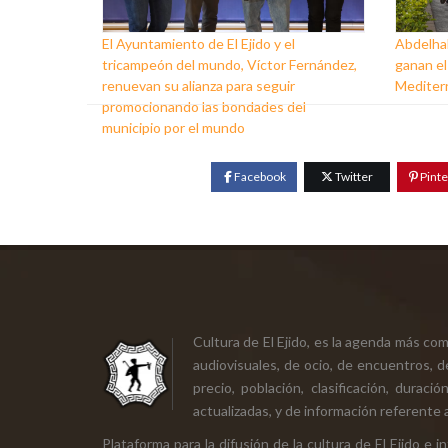
El Ayuntamiento de El Ejido y el
Abdelhak
tricampeón del mundo, Víctor Fernández,
ganan el
renuevan su alianza para seguir
Mediter
promocionando las bondades del
municipio por el mundo
Facebook
Twitter
Pinte
Cultura de El Ejido, es la agenda más co
audiovisuales, de ocio, de encuentros, d
precio, población, clasificación, durac
actualizadas, y de información referente a
Plataforma para la difusión de la cultura de El Ejido e