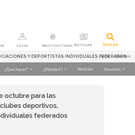
BUSCAR
NOTICIAS
ÓN
LOCAL
MULTICULTURAL
Inicio
Deportiva
OCIACIONES Y DEPORTISTAS INDIVIDUALES FEDERADOS
Noticias
¿Qué hacer?
¿Dónde ir?
Servicios
de octubre para las
clubes deportivos,
ndividuales federados